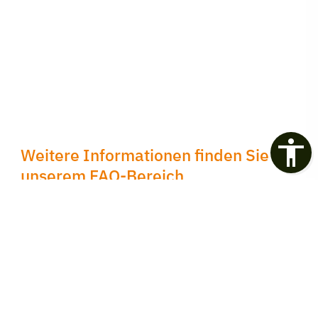
Weitere Informationen finden Sie in
unserem FAQ-Bereich
Auf unserer FAQ-Seite haben wir alle
wichtigen Fragen zu unseren Leistungen in
Physiotherapie und Ergotherapie
übersichtlich zusammengestellt, damit Sie
schnell die passenden Antworten finden.